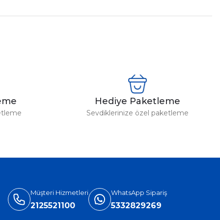
leme
Hediye Paketleme
etleme
Sevdiklerinize özel paketleme
Müşteri Hizmetleri
WhatsApp Sipariş
2125521100
5332829269