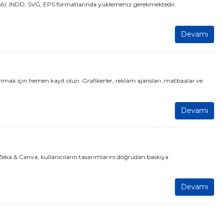
SD, AI, INDD, SVG, EPS formatlarında yüklemeniz gerekmektedir.
Devamı
nmak için hemen kayıt olun. Grafikerler, reklam ajansları ,matbaalar ve
Devamı
Zeka & Canva, kullanıcıların tasarımlarını doğrudan baskıya
Devamı