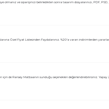
 üye olmanız ve siparişinizi belirledikten sonra tasarım dosyalarınızı, PDF, P
arıına Özel Fiyat Listesinden Faydalanınız. %20'a varan indirimlerden yararla
i için de Ransey Matbaanın sunduğu seçenekleri değerlendirebilirsiniz. Yapay 