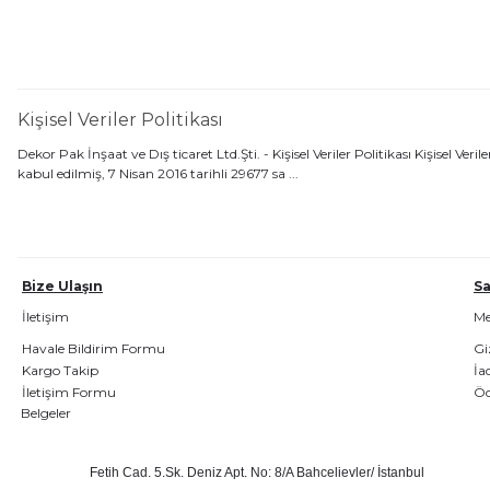
Kişisel Veriler Politikası
Dekor Pak İnşaat ve Dış ticaret Ltd.Şti. - Kişisel Veriler Politikası Kişisel
kabul edilmiş, 7 Nisan 2016 tarihli 29677 sa ...
Bize Ulaşın
Sa
İletişim
Mes
Havale Bildirim Formu
Giz
Kargo Takip
İa
İletişim Formu
Öd
Belgeler
Fetih Cad. 5.Sk. Deniz Apt. No: 8/A Bahcelievler/ İstanbul