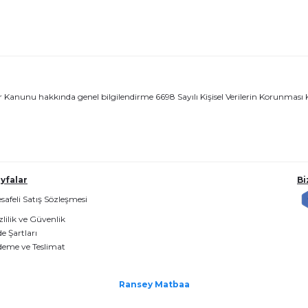
 Veriler Kanunu hakkında genel bilgilendirme 6698 Sayılı Kişisel Verilerin Korun
yfalar
Bi
afeli Satış Sözleşmesi
lilik ve Güvenlik
de Şartları
eme ve Teslimat
Ransey Matbaa