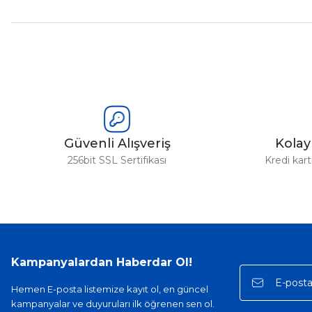
Güvenli Alışveriş
Kola
256bit SSL Sertifikası
Kredi kar
Kampanyalardan Haberdar Ol!
Hemen E-posta listemize kayıt ol, en güncel
kampanyalar ve duyuruları ilk öğrenen sen ol.