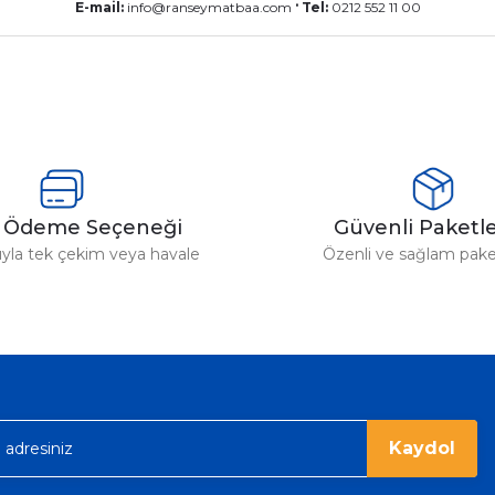
.
E-mail:
info@ranseymatbaa.com
Tel:
0212 552 11 00
y Ödeme Seçeneği
Güvenli Paket
tıyla tek çekim veya havale
Özenli ve sağlam pak
Kaydol