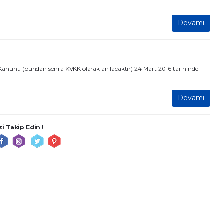
Devamı
ması Kanunu (bundan sonra KVKK olarak anılacaktır) 24 Mart 2016 tarihinde
Devamı
zi Takip Edin !