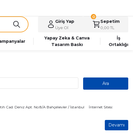
0
Giriş Yap
Sepetim
Üye Ol
0,00 TL
Yapay Zeka & Canva
İş
ampanyalar
Tasarım Baskı
Ortaklığı
etih Cad. Deniz Apt. No:8/A Bahçelievler / İstanbul İnternet Sitesi:
Devamı