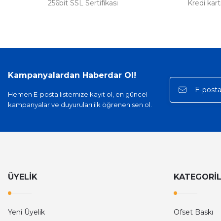
256bit SSL Sertifikası
Kredi kar
Kampanyalardan Haberdar Ol!
Hemen E-posta listemize kayıt ol, en güncel
kampanyalar ve duyuruları ilk öğrenen sen ol.
ÜYELİK
KATEGORİ
Yeni Üyelik
Ofset Baskı