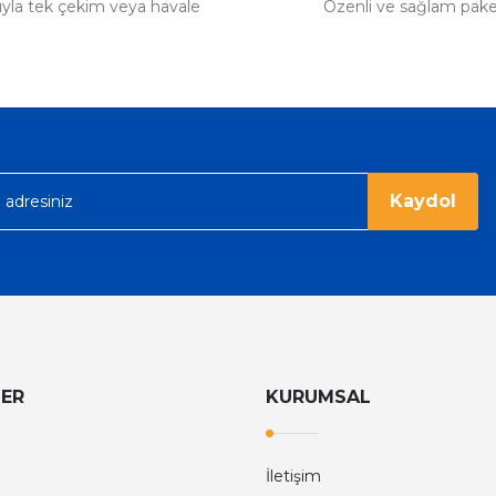
tıyla tek çekim veya havale
Özenli ve sağlam pak
Kaydol
LER
KURUMSAL
İletişim