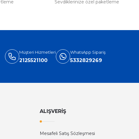
etleme
Sevdiklerinize özel paketleme
Müşteri Hizmetleri
WhatsApp Sipariş
2125521100
5332829269
ALIŞVERİŞ
Mesafeli Satış Sözleşmesi