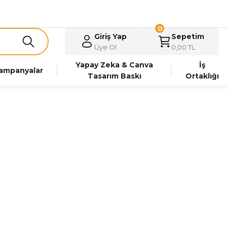
0
Giriş Yap
Sepetim
Üye Ol
0,00 TL
Yapay Zeka & Canva
İş
ampanyalar
Tasarım Baskı
Ortaklığı