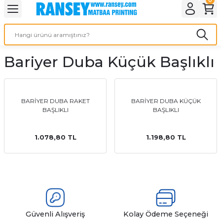
Geri Dön
Geri Dön
Geri Dön
Geri Dön
Geri Dön
Geri Dön
Geri Dön
eri
ı
nleri
 Ürünleri
ar
Bariyer Duba Küçük Başlıklı
Baskı
si
rünler
tiye
BARİYER DUBA RAKET
BARİYER DUBA KÜÇÜK
BAŞLIKLI
BAŞLIKLI
deleri
ler
esi
1.078,80 TL
1.198,80 TL
s Kağıdı
 Baskı
Güvenli Alışveriş
Kolay Ödeme Seçeneği